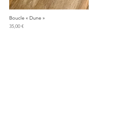
Boucle « Dune »
Prix
35,00 €
Boucles « Klin »
Rupture de stock