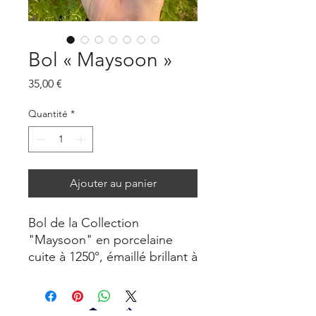
Bol « Maysoon »
Prix
35,00 €
Quantité
*
Ajouter au panier
Bol de la Collection
"Maysoon" en porcelaine
cuite à 1250°, émaillé brillant à
l'intérieur et brillant à
l'extérieur. Usage quotidien
en vaisselle, décoration,