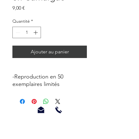
Prix
9,00 €
Quantité
*
Ajouter au panier
-Reproduction en 50
exemplaires limités
Affiche tirée de l'oeuvre
originale « Les dunes en
Camargue » réalisée en 2023
Impression sur papier blanc,
effet satiné, de très belle
qualité, 360g.